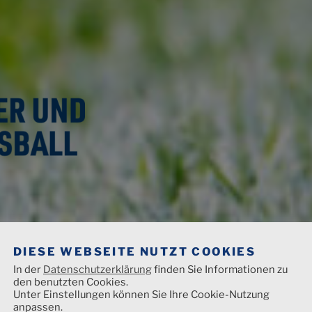
ND FUSSBALL
DIESE WEBSEITE NUTZT COOKIES
t
Angebote
Fanzines
Trauer unterm Flutlicht
In der
Datenschutzerklärung
finden Sie Informationen zu
den benutzten Cookies.
Unter Einstellungen können Sie Ihre Cookie-Nutzung
Zusammenarbeit
English
Kontakt
anpassen.