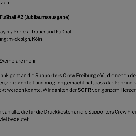
racht.
 Fußball #2 (Jubiläumsausgabe)
yer / Projekt Trauer und Fußball
ng: m-design, Köln
e Exemplare mehr.
Dank geht an die
Supporters Crew Freiburg e.V.
, die neben d
en getragen hat und möglich gemacht hat, dass das Fanzine 
ickt werden konnte. Wir danken der
SCFR
von ganzem Herzen 
k an alle, die für die Druckkosten an die Supporters Crew Fre
viel bedeutet!