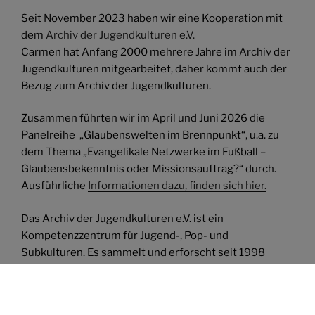
Seit November 2023 haben wir eine Kooperation mit
dem
Archiv der Jugendkulturen e.V.
Carmen hat Anfang 2000 mehrere Jahre im Archiv der
Jugendkulturen mitgearbeitet, daher kommt auch der
Bezug zum Archiv der Jugendkulturen.
Zusammen führten wir im April und Juni 2026 die
Panelreihe „Glaubenswelten im Brennpunkt“, u.a. zu
dem Thema „Evangelikale Netzwerke im Fußball –
Glaubensbekenntnis oder Missionsauftrag?“ durch.
Ausführliche
Informationen dazu, finden sich hier.
Das Archiv der Jugendkulturen e.V. ist ein
Kompetenzzentrum für Jugend-, Pop- und
Subkulturen. Es sammelt und erforscht seit 1998
Medien wie Fanzines, Magazine. Plakate und Flyer und
vermittelt Kenntnisse zu Jugendkulturen und deren
Lebenswelten: u.a. zu Fußballfans, HipHop, Punk,