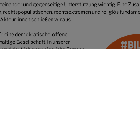
iteinander und gegenseitige Unterstützung wichtig. Eine Zu
 rechtspopulistischen, rechtsextremen und religiös fundame
kteur*innen schließen wir aus.
ür eine demokratische, offene,
haltige Gesellschaft. In unserer
ar und deutlich gegen jegliche Formen
 aufgrund von Herkunft, Geschlecht,
ng, Religion, Alter und Fähigkeit.
t ist situationsorientiert. Wir haben
t, sondern unsere Arbeit ist geprägt
rung, Ideen und Kreativität.