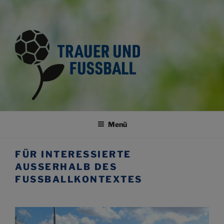
TRAUER UND FUSSBALL
Trauerkultur im Fussballsport
Menü
FÜR INTERESSIERTE
AUSSERHALB DES F
USSBALLKONTEXTES