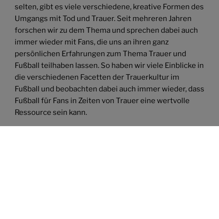
selten, gibt es viele verschiedene, kreative Formen des
Umgangs mit Tod und Trauer. Seit mehreren Jahren
forschen wir zu dem Thema und sprechen dabei auch
immer wieder mit Fans, die uns an ihren ganz
persönlichen Erfahrungen zum Thema Trauer und
Fußball teilhaben lassen. So haben wir viele Einblicke in
die verschiedenen Facetten der Trauerkultur im
Fußball und beobachten dabei auch immer wieder, dass
Fußball für Fans in Zeiten von Trauer eine wertvolle
Ressource sein kann.
Wenn auch Sie gerne mehr erfahren möchten, über
selbst initiierte Schweigeminuten im Stadion, wie es
bei einem Londoner Fußballklub möglich ist, auch als
verstorbener Fan dem Spielgeschehen ganz nahe zu
sein, wie aus Trikots ganz besondere
Erinnerungsstücke werden und warum für viele
trauernde Fans Fußball so eine wertvolle Ressource ist,
dann bieten wir momentan folgende Angebote an: