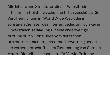
Alle Inhalte und Strukturen dieser Website sind
urheber- und leistungsschutzrechtlich geschützt. Die
Veröffentlichung im World Wide Web oder in
sonstigen Diensten des Internet bedeutet noch keine
Einverständniserklärung für eine anderweitige
Nutzung durch Dritte. Jede vom deutschen
Urheberrecht nicht zugelassene Verwertung bedarf
der vorherigen schriftlichen Zustimmung von Carmen
Mayer. Dies gilt insbesondere für Vervielfältigung,
Bearbeitung, Übersetzung, Einspeicherung,
Verarbeitung bzw. Wiedergabe von Inhalten in
Datenbanken oder anderen elektronischen Medien
und Systemen. Inhalte und Rechte Dritter sind dabei
als solche gekennzeichnet. Die unerlaubte
Vervielfältigung oder Weitergabe einzelner Inhalte
oder kompletter Seiten ist nicht gestattet und strafbar.
Lediglich die Herstellung von Kopien und Downloads
für den persönlichen, privaten und nicht