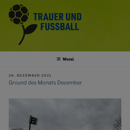
Zum
Inhalt
springen
TRAUER UND FUSSBALL
Trauerkultur im Fussballsport
Menü
VERÖFFENTLICHT
26. DEZEMBER 2021
AM
Ground des Monats Dezember