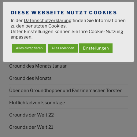
Ground des Monats Juni
DIESE WEBSEITE NUTZT COOKIES
Ground des Monats Mai
In der
Datenschutzerklärung
finden Sie Informationen
zu den benutzten Cookies.
Ground des Montas April
Unter Einstellungen können Sie Ihre Cookie-Nutzung
anpassen.
Ground des Monats März
Einstellungen
Alles akzeptieren
Alles ablehnen
Ground des Monats Februar
Ground des Monats Januar
Ground des Monats
Über den Groundhopper und Fanzinemacher Torsten
Flutlichtadventssonntage
Grounds der Welt 22
Grounds der Welt 21