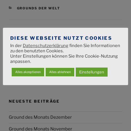
KATEGORIEN
GROUNDS DER WELT
Beitragsnavigation
DIESE WEBSEITE NUTZT COOKIES
Vorheriger
ZURÜCK
In der
Datenschutzerklärung
finden Sie Informationen
Beitrag
Grounds der Welt 7
zu den benutzten Cookies.
Unter Einstellungen können Sie Ihre Cookie-Nutzung
anpassen.
Nächster
WEITER
Beitrag
Grounds der Welt 9
Einstellungen
Alles akzeptieren
Alles ablehnen
NEUESTE BEITRÄGE
Ground des Monats Dezember
Ground des Monats November